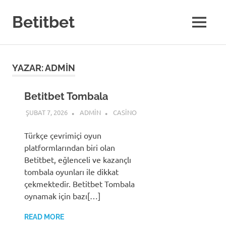
Skip
to
Betitbet
MENU
content
YAZAR:
ADMIN
Betitbet Tombala
ŞUBAT 7, 2026
ADMIN
CASINO
Türkçe çevrimiçi oyun
platformlarından biri olan
Betitbet, eğlenceli ve kazançlı
tombala oyunları ile dikkat
çekmektedir. Betitbet Tombala
oynamak için bazı[…]
READ MORE