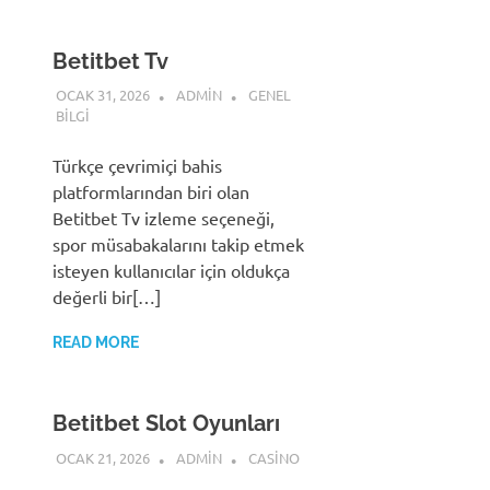
Betitbet Tv
OCAK 31, 2026
ADMIN
GENEL
BILGI
Türkçe çevrimiçi bahis
platformlarından biri olan
Betitbet Tv izleme seçeneği,
spor müsabakalarını takip etmek
isteyen kullanıcılar için oldukça
değerli bir[…]
READ MORE
Betitbet Slot Oyunları
OCAK 21, 2026
ADMIN
CASINO