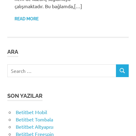
çalışmaktadır. Bu bağlamda,[…]
READ MORE
ARA
Search
SEARCH
for:
SON YAZILAR
Betitbet Mobil
Betitbet Tombala
Betitbet Altyapısı
Betitbet Freespin