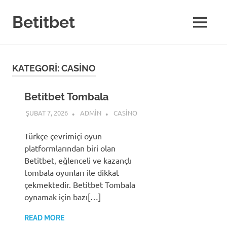
Skip
to
Betitbet
MENU
content
KATEGORI:
CASINO
Betitbet Tombala
ŞUBAT 7, 2026
ADMIN
CASINO
Türkçe çevrimiçi oyun
platformlarından biri olan
Betitbet, eğlenceli ve kazançlı
tombala oyunları ile dikkat
çekmektedir. Betitbet Tombala
oynamak için bazı[…]
READ MORE