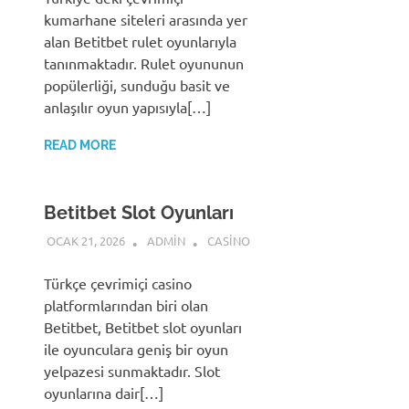
kumarhane siteleri arasında yer
alan Betitbet rulet oyunlarıyla
tanınmaktadır. Rulet oyununun
popülerliği, sunduğu basit ve
anlaşılır oyun yapısıyla[…]
READ MORE
Betitbet Slot Oyunları
OCAK 21, 2026
ADMIN
CASINO
Türkçe çevrimiçi casino
platformlarından biri olan
Betitbet, Betitbet slot oyunları
ile oyunculara geniş bir oyun
yelpazesi sunmaktadır. Slot
oyunlarına dair[…]