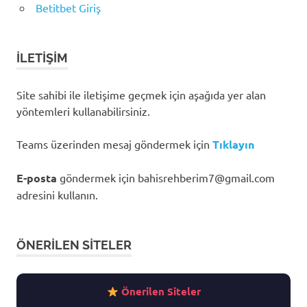
Betitbet Giriş
İLETIŞIM
Site sahibi ile iletişime geçmek için aşağıda yer alan
yöntemleri kullanabilirsiniz.
Teams üzerinden mesaj göndermek için
Tıklayın
E-posta
göndermek için
bahisrehberim7@gmail.com
adresini kullanın.
ÖNERILEN SITELER
Önerilen Siteler